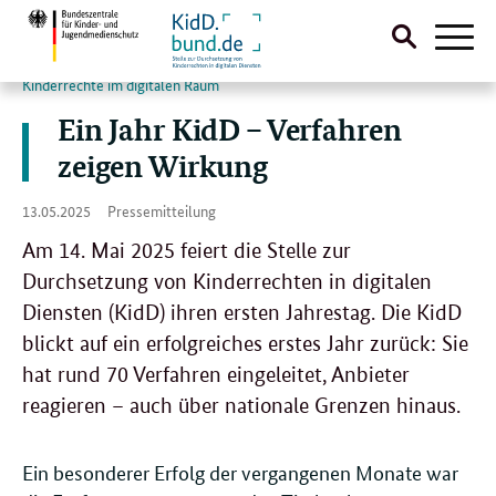
Suche
Pressemitteilungen
Naviga
Kinderrechte im digitalen Raum
öffnen
Direktlink:
Ein Jahr KidD – Verfahren
zeigen Wirkung
13.
13.05.2025
Pressemitteilung
05.
2025
Am 14. Mai 2025 feiert die Stelle zur
Durchsetzung von Kinderrechten in digitalen
Diensten (KidD) ihren ersten Jahrestag. Die KidD
blickt auf ein erfolgreiches erstes Jahr zurück: Sie
hat rund 70 Verfahren eingeleitet, Anbieter
reagieren – auch über nationale Grenzen hinaus.
Ein besonderer Erfolg der vergangenen Monate war